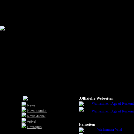
.Offizielle Webseiten
Warhammer : Age of Reckon
News
News senden
Warhammer : Age of Reckon
News Archiv
Artikel
Fanseiten
Umfragen
Warhammer Wiki